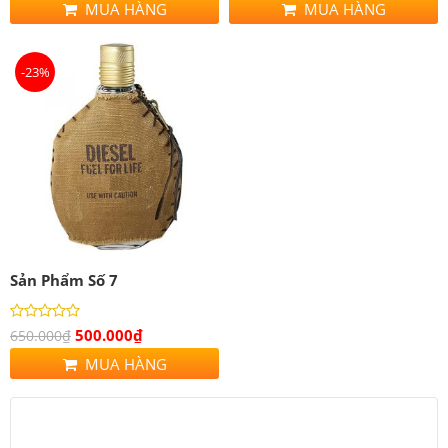
MUA HÀNG
MUA HÀNG
-23%
Sản Phẩm Số 7
500.000
₫
650.000
₫
MUA HÀNG