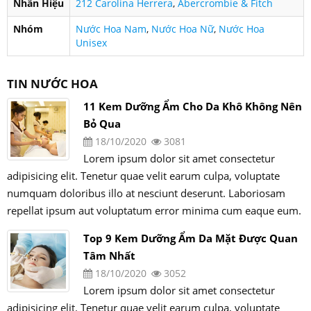
Nhãn Hiệu
212 Carolina Herrera
,
Abercrombie & Fitch
Nhóm
Nước Hoa Nam
,
Nước Hoa Nữ
,
Nước Hoa
Unisex
TIN NƯỚC HOA
11 Kem Dưỡng Ẩm Cho Da Khô Không Nên
Bỏ Qua
18/10/2020
3081
Lorem ipsum dolor sit amet consectetur
adipisicing elit. Tenetur quae velit earum culpa, voluptate
numquam doloribus illo at nesciunt deserunt. Laboriosam
repellat ipsum aut voluptatum error minima cum eaque eum.
Top 9 Kem Dưỡng Ẩm Da Mặt Được Quan
Tâm Nhất
18/10/2020
3052
Lorem ipsum dolor sit amet consectetur
adipisicing elit. Tenetur quae velit earum culpa, voluptate